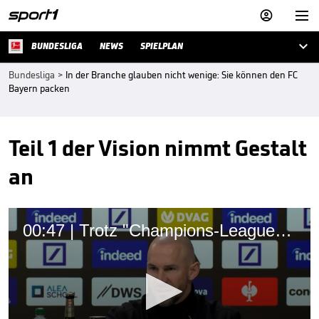



BUNDESLIGA
NEWS
SPIELPLAN
Bundesliga
>
In der Branche glauben nicht wenige: Sie können den FC
Bayern packen
Teil 1 der Vision nimmt Gestalt
an
00:47 | Trotz "Champions-League-Woche" - TSG-Coach dämpft Euphorie