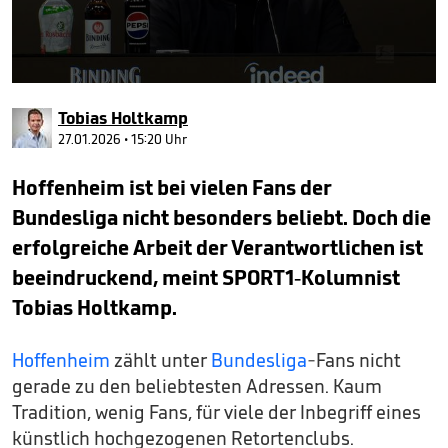
0
seconds
Tobias Holtkamp
of
47
27.01.2026 • 15:20 Uhr
seconds
Hoffenheim ist bei vielen Fans der
Bundesliga nicht besonders beliebt. Doch die
erfolgreiche Arbeit der Verantwortlichen ist
beeindruckend, meint SPORT1-Kolumnist
Tobias Holtkamp.
Hoffenheim
zählt unter
Bundesliga
-Fans nicht
gerade zu den beliebtesten Adressen. Kaum
Tradition, wenig Fans, für viele der Inbegriff eines
künstlich hochgezogenen Retortenclubs.