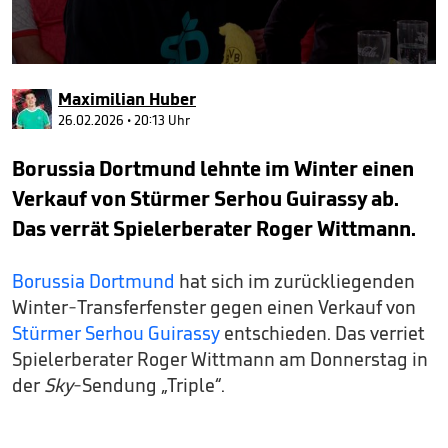
0
seconds
Maximilian Huber
of
2
26.02.2026 • 20:13 Uhr
minutes,
50
Borussia Dortmund lehnte im Winter einen
seconds
Verkauf von Stürmer Serhou Guirassy ab.
Das verrät Spielerberater Roger Wittmann.
Borussia Dortmund
hat sich im zurückliegenden
Winter-Transferfenster gegen einen Verkauf von
Stürmer Serhou Guirassy
entschieden. Das verriet
Spielerberater Roger Wittmann am Donnerstag in
der
Sky
-Sendung „Triple“.