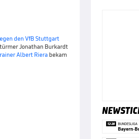
gegen den VfB Stuttgart
Stürmer Jonathan Burkardt
ainer Albert Riera
bekam
NEWSTIC
12:28
BUNDESLIGA
Bayern-B