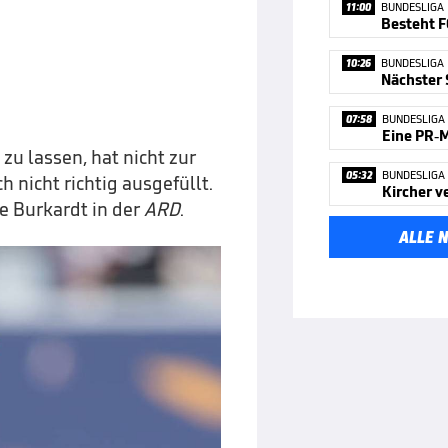
11:00
BUNDESLIGA
Besteht F
10:26
BUNDESLIGA
07:58
BUNDESLIGA
Eine PR-
zu lassen, hat nicht zur
05:32
BUNDESLIGA
 nicht richtig ausgefüllt.
te Burkardt in der
ARD
.
ALLE 