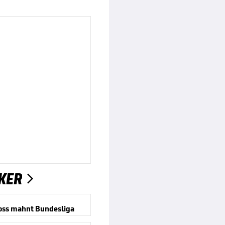
KER

oss mahnt Bundesliga