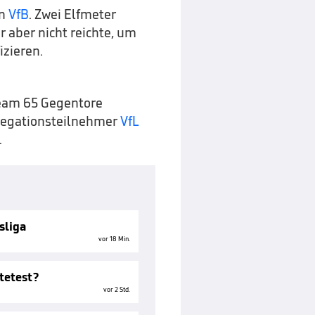
en
VfB
. Zwei Elfmeter
 aber nicht reichte, um
izieren.
Team 65 Gegentore
legationsteilnehmer
VfL
.
sliga
vor 18 Min.
tetest?
vor 2 Std.