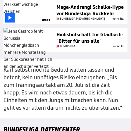
Mega-Andrang! Schalke-Hype
vor Bundesliga-Rückkehr

BUNDESLIGA MEDIATHEK HIGHLIGHTS
vor 4 Std.
00:43
Hiobsbotschaft für Gladbach:
"Bitter für uns alle"
BUNDESLIGA
vor 4 Std.
Karl selbst möchte Geduld walten lassen und
betont, kein unnötiges Risiko einzugehen. „Bis
zum Trainingsauftakt am 20. Juli ist die Zeit
knapp. Es wird noch etwas dauern, bis ich die
Einheiten mit den Jungs mitmachen kann. Nun
geht es vor allem darum, nichts zu überstürzen.“
BUNDESLIGA-DATENCENTER