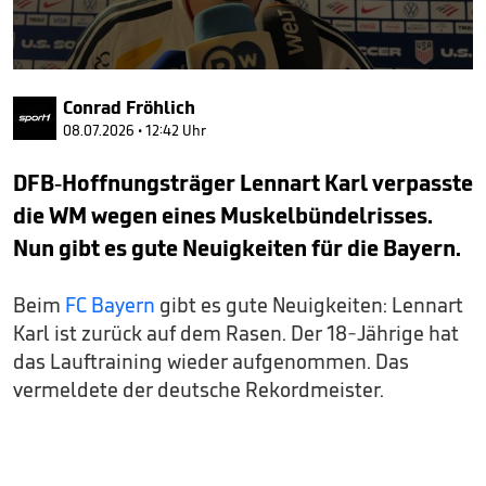
0
seconds
Conrad Fröhlich
of
1
08.07.2026 • 12:42 Uhr
minute,
43
DFB-Hoffnungsträger Lennart Karl verpasste
seconds
die WM wegen eines Muskelbündelrisses.
Nun gibt es gute Neuigkeiten für die Bayern.
Beim
FC Bayern
gibt es gute Neuigkeiten: Lennart
Karl ist zurück auf dem Rasen. Der 18-Jährige hat
das Lauftraining wieder aufgenommen. Das
vermeldete der deutsche Rekordmeister.