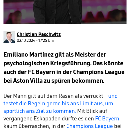
0
seconds
Christian Paschwitz
of
5
02.10.2024 • 17:25 Uhr
minutes,
28
Emiliano Martínez gilt als Meister der
seconds
psychologischen Kriegsführung. Das könnte
auch der FC Bayern in der Champions League
bei Aston Villa zu spüren bekommen.
Der Mann gilt auf dem Rasen als verrückt -
und
testet die Regeln gerne bis ans Limit aus, um
sportlich ans Ziel zu kommen.
Mit Blick auf
vergangene Eskapaden dürfte es den
FC Bayern
kaum überraschen, in der
Champions League
bei