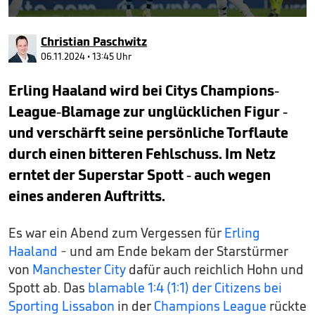
0
seconds
Christian Paschwitz
of
1
06.11.2024 • 13:45 Uhr
minute,
23
Erling Haaland wird bei Citys Champions-
seconds
League-Blamage zur unglücklichen Figur -
und verschärft seine persönliche Torflaute
durch einen bitteren Fehlschuss. Im Netz
erntet der Superstar Spott - auch wegen
eines anderen Auftritts.
Es war ein Abend zum Vergessen für
Erling
Haaland
- und am Ende bekam der Starstürmer
von
Manchester City
dafür auch reichlich Hohn und
Spott ab. Das
blamable 1:4 (1:1) der Citizens bei
Sporting Lissabon
in der
Champions League
rückte