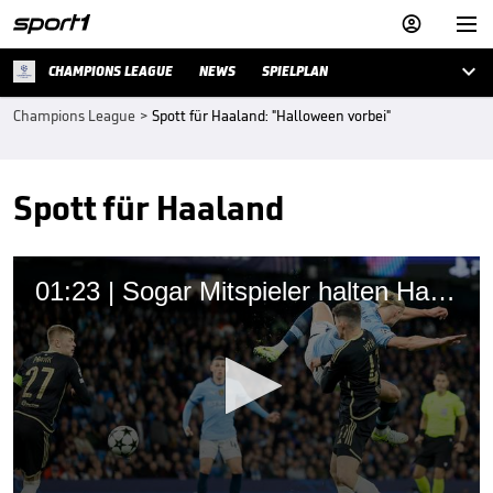



CHAMPIONS LEAGUE
NEWS
SPIELPLAN
Champions League
>
Spott für Haaland: "Halloween vorbei"
Spott für Haaland
01:23 | Sogar Mitspieler halten Haaland für einen Freak