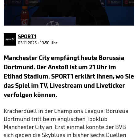
0
seconds
SPORT1
of
1
05.11.2025 • 19:50 Uhr
minute,
6
Manchester City empfängt heute Borussia
seconds
Dortmund. Der Anstoß ist um 21 Uhr im
Etihad Stadium. SPORT1 erklärt Ihnen, wo Sie
das Spiel im TV, Livestream und Liveticker
verfolgen können.
Kracherduell in der Champions League: Borussia
Dortmund tritt beim englischen Topklub
Manchester City an. Erst einmal konnte der BVB
sich gegen die Skyblues in bisher sechs Duellen