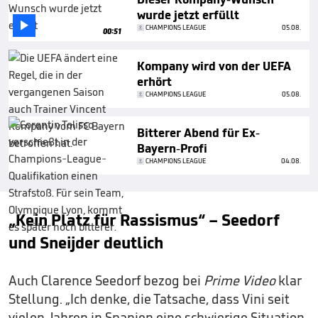
wurde jetzt erfüllt

CHAMPIONS LEAGUE
05.08.
00:51
Kompany wird von der UEFA
erhört
CHAMPIONS LEAGUE
05.08.
Bitterer Abend für Ex-
Bayern-Profi
CHAMPIONS LEAGUE
04.08.
„Kein Platz für Rassismus“ – Seedorf
und Sneijder deutlich
Auch Clarence Seedorf bezog bei
Prime Video
klar
Stellung. „Ich denke, die Tatsache, dass Vini seit
vielen Jahren in Spanien eine schwierige Situation