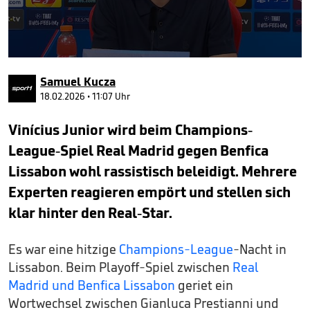
0
seconds
Samuel Kucza
of
48
18.02.2026 • 11:07 Uhr
seconds
Vinícius Junior wird beim Champions-
League-Spiel Real Madrid gegen Benfica
Lissabon wohl rassistisch beleidigt. Mehrere
Experten reagieren empört und stellen sich
klar hinter den Real-Star.
Es war eine hitzige
Champions-League
-Nacht in
Lissabon. Beim Playoff-Spiel zwischen
Real
Madrid und Benfica Lissabon
geriet ein
Wortwechsel zwischen Gianluca Prestianni und