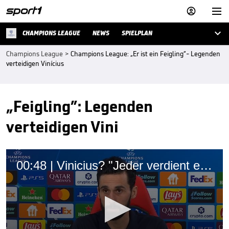



CHAMPIONS LEAGUE
NEWS
SPIELPLAN
Champions League
>
Champions League: „Er ist ein Feigling“- Legenden
verteidigen Vinícius
„Feigling”: Legenden
verteidigen Vini
00:48 | Vinicius? "Jeder verdient eine Antwort auf diese Frage"