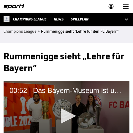



CHAMPIONS LEAGUE
NEWS
SPIELPLAN
Champions League
>
Rummenigge sieht "Lehre für den FC Bayern"
Rummenigge sieht „Lehre für
Bayern“
00:52 | Das Bayern-Museum ist um weitere Trophäen reicher