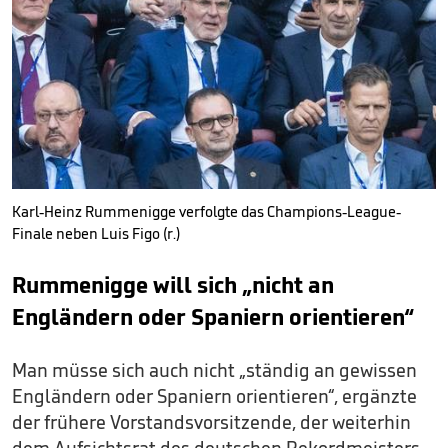
Karl-Heinz Rummenigge verfolgte das Champions-League-
Finale neben Luis Figo (r.)
Rummenigge will sich „nicht an
Engländern oder Spaniern orientieren“
Man müsse sich auch nicht „ständig an gewissen
Engländern oder Spaniern orientieren“, ergänzte
der frühere Vorstandsvorsitzende, der weiterhin
dem Aufsichtsrat des deutschen Rekordmeisters