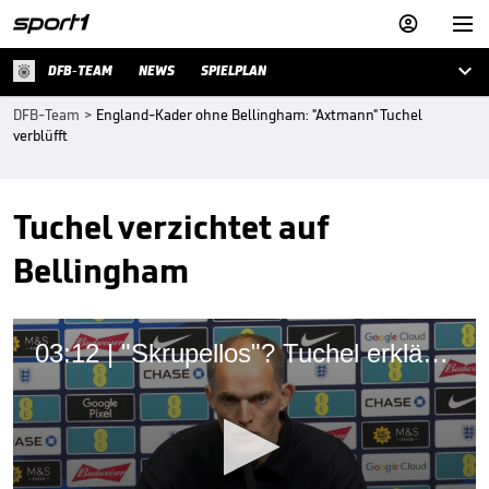



DFB-TEAM
NEWS
SPIELPLAN
DFB-Team
>
England-Kader ohne Bellingham: "Axtmann" Tuchel
verblüfft
Tuchel verzichtet auf
Bellingham
03:12 | "Skrupellos"? Tuchel erklärt Bellingham-Hammer