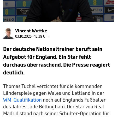
0
seconds
Vincent Wuttke
of
3
03.10.2025 • 12:39 Uhr
minutes,
12
Der deutsche Nationaltrainer beruft sein
seconds
Aufgebot für England. Ein Star fehlt
durchaus überraschend. Die Presse reagiert
deutlich.
Thomas Tuchel verzichtet für die kommenden
Länderspiele gegen Wales und Lettland in der
WM-Qualifikation
noch auf Englands Fußballer
des Jahres Jude Bellingham. Der Star von Real
Madrid stand nach seiner Schulter-Operation für