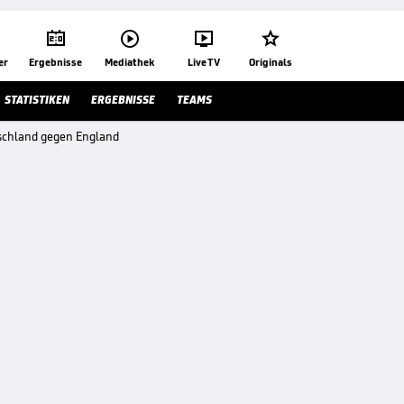




er
Ergebnisse
Mediathek
Live TV
Originals
STATISTIKEN
ERGEBNISSE
TEAMS
tschland gegen England