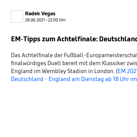
48
seconds
Volume
90%
Radek Vegas
28.06.2021 • 22:00 Uhr
EM-Tipps zum Achtelfinale: Deutschlan
Das Achtelfinale der Fußball-Europameisterschaft
finalwürdiges Duell bereit mit dem Klassiker zw
England im Wembley Stadion in London. (
EM 2021
Deutschland - England am Dienstag ab 18 Uhr i