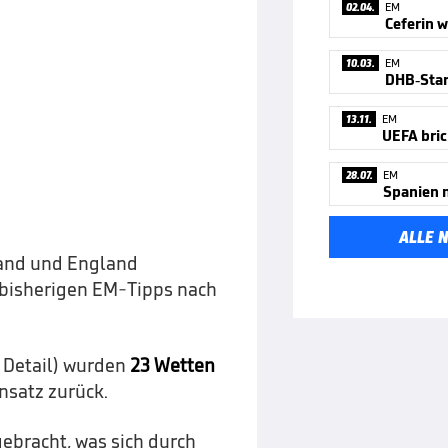
02.04.
EM
10.03.
EM
DHB-Star
13.11.
EM
UEFA bric
28.07.
EM
ALLE 
land und England
e bisherigen EM-Tipps nach
 Detail) wurden
23 Wetten
nsatz zurück.
ebracht, was sich durch