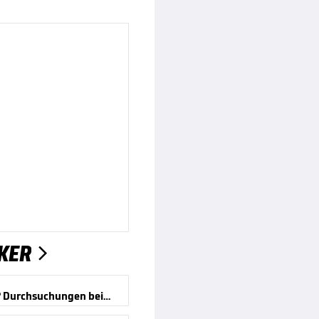
KER

EM 2024? Durchsuchungen beim DFB