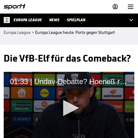



EUROPA LEAGUE
NEWS
SPIELPLAN
Europa League
>
Europa League heute: Porto gegen Stuttgart
Die VfB-Elf für das Comeback?
01:33 | Undav-Debatte? Hoeneß reagiert