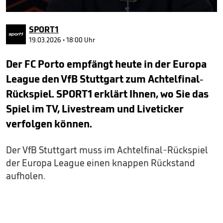
0
seconds
SPORT1
of
1
19.03.2026 • 18:00 Uhr
minute,
33
Der FC Porto empfängt heute in der Europa
seconds
League den VfB Stuttgart zum Achtelfinal-
Rückspiel. SPORT1 erklärt Ihnen, wo Sie das
Spiel im TV, Livestream und Liveticker
verfolgen können.
Der VfB Stuttgart muss im Achtelfinal-Rückspiel
der Europa League einen knappen Rückstand
aufholen.