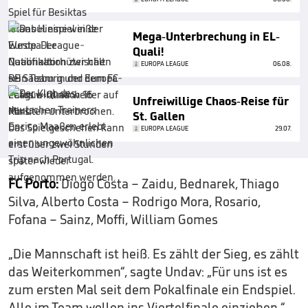
Mega-Unterbrechung in EL-
Quali!
EUROPA LEAGUE
06.08.
Unfreiwillige Chaos-Reise für
St. Gallen
EUROPA LEAGUE
29.07.
FC Porto:
Diogo Costa – Zaidu, Bednarek, Thiago
Silva, Alberto Costa – Rodrigo Mora, Rosario,
Fofana – Sainz, Moffi, William Gomes
„Die Mannschaft ist heiß. Es zählt der Sieg, es zählt
das Weiterkommen“, sagte Undav: „Für uns ist es
zum ersten Mal seit dem Pokalfinale ein Endspiel.
Alle im Team wollen ins Viertelfinale einziehen.“