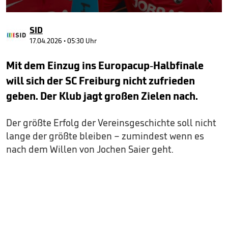
0
seconds
SID
of
1
17.04.2026 • 05:30 Uhr
minute,
13
Mit dem Einzug ins Europacup-Halbfinale
seconds
will sich der SC Freiburg nicht zufrieden
geben. Der Klub jagt großen Zielen nach.
Der größte Erfolg der Vereinsgeschichte soll nicht
lange der größte bleiben – zumindest wenn es
nach dem Willen von Jochen Saier geht.