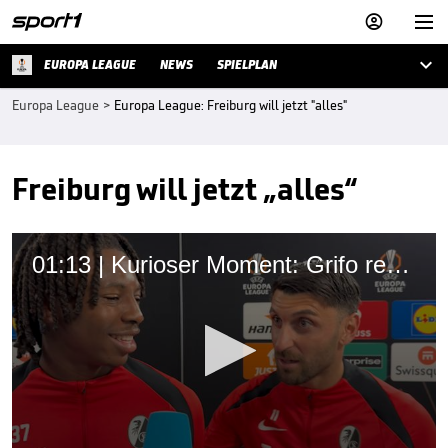



EUROPA LEAGUE
NEWS
SPIELPLAN
Europa League
>
Europa League: Freiburg will jetzt "alles"
Freiburg will jetzt „alles“
01:13 | Kurioser Moment: Grifo rettet Mitspieler