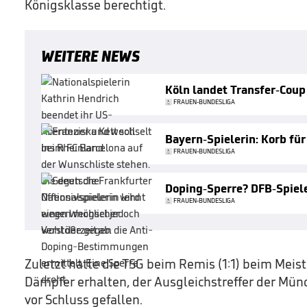
Königsklasse berechtigt.
WEITERE NEWS
Köln landet Transfer-Coup
FRAUEN-BUNDESLIGA
Bayern-Spielerin: Korb für
FRAUEN-BUNDESLIGA
Doping-Sperre? DFB-Spiele
FRAUEN-BUNDESLIGA
Zuletzt hatte die TSG beim Remis (1:1) beim Meis
Dämpfer erhalten, der Ausgleichstreffer der Mün
vor Schluss gefallen.