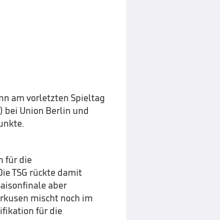
nn am vorletzten Spieltag
) bei Union Berlin und
unkte.
h für die
 Die TSG rückte damit
Saisonfinale aber
erkusen mischt noch im
fikation für die