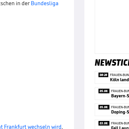
schen in der
Bundesliga
NEWSTIC
08:28
FRAUEN-BUN
Köln land
05.08.
FRAUEN-BU
Bayern-S
05.08.
FRAUEN-BU
03.08.
FRAUEN-BU
ht Frankfurt wechseln wird
,