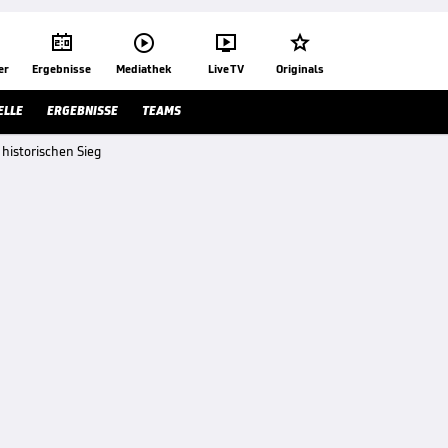




er
Ergebnisse
Mediathek
Live TV
Originals
ELLE
ERGEBNISSE
TEAMS
historischen Sieg