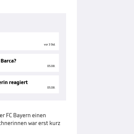
vor 3 Std.
 Barca?
05.08.
rin reagiert
05.08.
ter FC Bayern einen
chnerinnen war erst kurz