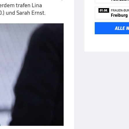
ßerdem trafen Lina
01.08.
FRAUEN-BUN
0.) und Sarah Ernst.
Freiburg 
ALLE 