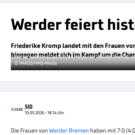
Werder feiert his
Friederike Kromp landet mit den Frauen vo
hingegen meldet sich im Kampf um die Cha
Friederike Kromp hat mit den Frauen von Werder Bremen ei
© IMAGO/HMB-Media
SID
10.05.2026 • 18:14 Uhr
Die Frauen von
Werder Bremen
haben mit 7:0 (4:0