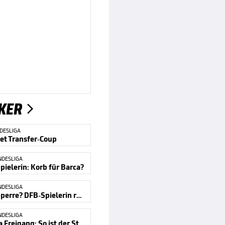
KER

DESLIGA
et Transfer-Coup
NDESLIGA
pielerin: Korb für Barca?
NDESLIGA
Doping-Sperre? DFB-Spielerin reagiert
NDESLIGA
Fall Laura Freigang: So ist der Stand