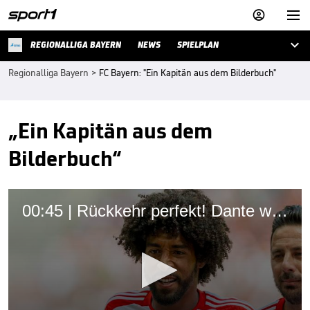



REGIONALLIGA BAYERN
NEWS
SPIELPLAN
Regionalliga Bayern
>
FC Bayern: "Ein Kapitän aus dem Bilderbuch"
„Ein Kapitän aus dem
Bilderbuch“
00:45 | Rückkehr perfekt! Dante wieder beim FC Bayern