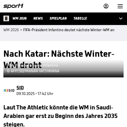



WM 2026
NEWS
SPIELPLAN
TABELLE
WM 2026
>
FIFA-Präsident Infantino deutet nächste Winter-WM an
Nach Katar: Nächste Winter-
WM droht
FIFA-Präsident Gianni Infantino
© AFP/SID/MANAN VATSYAYANA
SID
09.10.2025 • 17:42 Uhr
Laut The Athletic könnte die WM in Saudi-
Arabien gar erst zu Beginn des Jahres 2035
steigen.