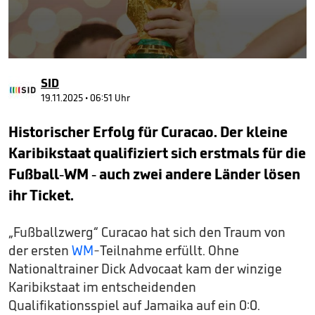
0
seconds
SID
of
58
19.11.2025 • 06:51 Uhr
seconds
Historischer Erfolg für Curacao. Der kleine
Karibikstaat qualifiziert sich erstmals für die
Fußball-WM - auch zwei andere Länder lösen
ihr Ticket.
„Fußballzwerg“ Curacao hat sich den Traum von
der ersten
WM
-Teilnahme erfüllt. Ohne
Nationaltrainer Dick Advocaat kam der winzige
Karibikstaat im entscheidenden
Qualifikationsspiel auf Jamaika auf ein 0:0.