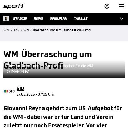



WM 2026
NEWS
SPIELPLAN
TABELLE
WM 2026
>
WM-Überraschung um Bundesliga-Profi
WM-Überraschung um
Gladbach-Profi
Giovanni Reyna gehört zum US-Aufgebot für die WM
© IMAGO/EPA
SID
27.05.2026 • 07:05 Uhr
Giovanni Reyna gehört zum US-Aufgebot für
die WM - dabei war er für Land und Verein
zuletzt nur noch Ersatzspieler. Vor vier