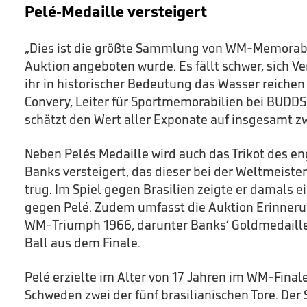
Pelé-Medaille versteigert
„Dies ist die größte Sammlung von WM-Memorabili
Auktion angeboten wurde. Es fällt schwer, sich Ve
ihr in historischer Bedeutung das Wasser reichen
Convery, Leiter für Sportmemorabilien bei BUDD
schätzt den Wert aller Exponate auf insgesamt zw
Neben Pelés Medaille wird auch das Trikot des e
Banks versteigert, das dieser bei der Weltmeiste
trug. Im Spiel gegen Brasilien zeigte er damals 
gegen Pelé. Zudem umfasst die Auktion Erinner
WM-Triumph 1966, darunter Banks‘ Goldmedaille 
Ball aus dem Finale.
Pelé erzielte im Alter von 17 Jahren im WM-Fina
Schweden zwei der fünf brasilianischen Tore. Der 