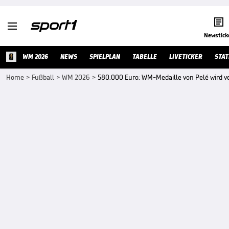


Newstick
WM 2026
NEWS
SPIELPLAN
TABELLE
LIVETICKER
STAT
Home
>
Fußball
>
WM 2026
>
580.000 Euro: WM-Medaille von Pelé wird ve