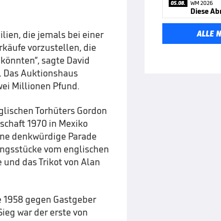
05.08.
WM 2026
Diese Ab
ALLE 
en, die jemals bei einer
rkäufe vorzustellen, die
 könnten“, sagte David
S. Das Auktionshaus
ei Millionen Pfund.
nglischen Torhüters Gordon
rschaft 1970 in Mexiko
eine denkwürdige Parade
ungsstücke vom englischen
und das Trikot von Alan
le 1958 gegen Gastgeber
Sieg war der erste von