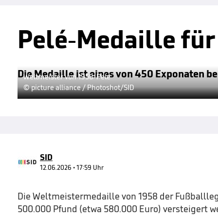
Pelé-Medaille fü
Die Medaille ist eines von 450 Exponaten be
Weltmeister von 1958: Pele
© picture alliance / Photoshot/SID
SID
12.06.2026 • 17:59 Uhr
Die Weltmeistermedaille von 1958 der Fußballleg
500.000 Pfund (etwa 580.000 Euro) versteigert wer