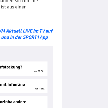
handelt sich um die
 ist aus einer
WM Aktuell LIVE im TV auf
und in der SPORT1 App
Aufstockung?
vor 10 Std.
mit Infantino
vor 11 Std.
ozinha andere