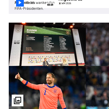

WM 2026
02:25
