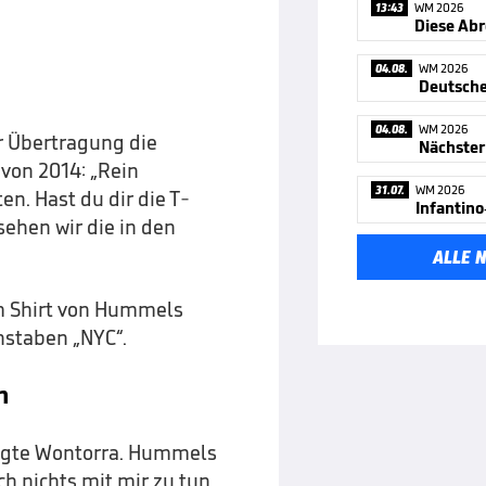
13:43
WM 2026
Diese Abr
04.08.
WM 2026
04.08.
WM 2026
r Übertragung die
Nächster
von 2014: „Rein
31.07.
WM 2026
n. Hast du dir die T-
sehen wir die in den
ALLE 
m Shirt von Hummels
hstaben „NYC“.
n
ragte Wontorra. Hummels
ch nichts mit mir zu tun.