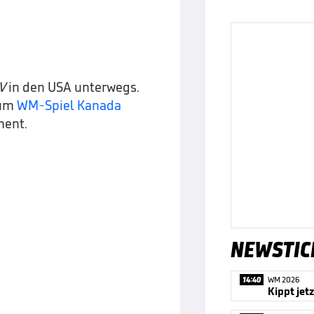
V
in den USA unterwegs.
zum
WM-Spiel Kanada
ment.
NEWSTIC
14:40
WM 2026