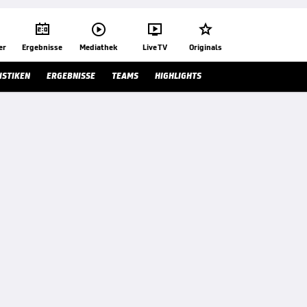




er
Ergebnisse
Mediathek
Live TV
Originals
ISTIKEN
ERGEBNISSE
TEAMS
HIGHLIGHTS