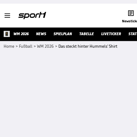


Newstick
WM 2026
NEWS
SPIELPLAN
TABELLE
LIVETICKER
STAT
Home
>
Fußball
>
WM 2026
>
Das steckt hinter Hummels' Shirt