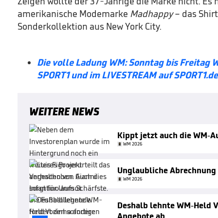
Zeigen wollte der 37-Jährige die Marke nicht. Es 
amerikanische Modemarke
Madhappy
– das Shirt
Sonderkollektion aus New York City.
Die volle Ladung WM: Sonntag bis Freitag 
SPORT1 und im LIVESTREAM auf SPORT1.de 
WEITERE NEWS
Kippt jetzt auch die WM-
WM 2026
Unglaubliche Abrechnung 
WM 2026
Deshalb lehnte WM-Held V
Angebote ab