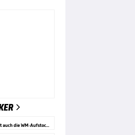
KER

Kippt jetzt auch die WM-Aufstockung?