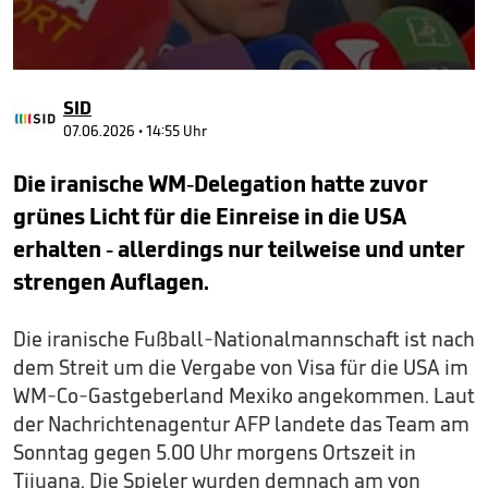
0
seconds
SID
of
42
07.06.2026 • 14:55 Uhr
seconds
Die iranische WM-Delegation hatte zuvor
grünes Licht für die Einreise in die USA
erhalten - allerdings nur teilweise und unter
strengen Auflagen.
Die iranische Fußball-Nationalmannschaft ist nach
dem Streit um die Vergabe von Visa für die USA im
WM-Co-Gastgeberland Mexiko angekommen. Laut
der Nachrichtenagentur AFP landete das Team am
Sonntag gegen 5.00 Uhr morgens Ortszeit in
Tijuana. Die Spieler wurden demnach am von