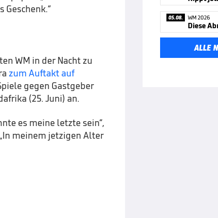
ls Geschenk.“
05.08.
WM 2026
Diese Ab
ALLE 
rten WM in der Nacht zu
ara
zum Auftakt auf
Spiele gegen Gastgeber
frika (25. Juni) an.
nte es meine letzte sein“,
 „In meinem jetzigen Alter