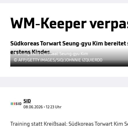
WM-Keeper verpas
Südkoreas Torwart Seung-gyu Kim bereitet s
erstens Kindes.
Training statt Kreißsaal: Seung-gyu Kim
© AFP/GETTY IMAGES/SID/JOHNNIE IZQUIERDO
SID
08.06.2026 • 12:23 Uhr
Training statt Kreißsaal: Südkoreas Torwart Kim