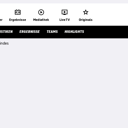




er
Ergebnisse
Mediathek
Live TV
Originals
ISTIKEN
ERGEBNISSE
TEAMS
HIGHLIGHTS
indes