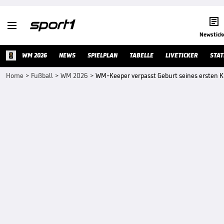


Newstick
WM 2026
NEWS
SPIELPLAN
TABELLE
LIVETICKER
STAT
Home
>
Fußball
>
WM 2026
>
WM-Keeper verpasst Geburt seines ersten K