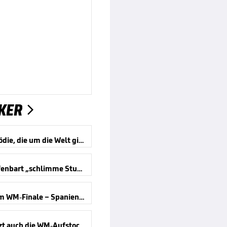
KER

Eine Tragödie, die um die Welt ging
Ginter offenbart „schlimme Stunden“
Wirbel um WM-Finale – Spanien reagiert
Kippt jetzt auch die WM-Aufstockung?