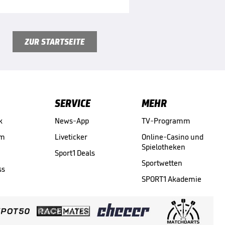
ZUR STARTSEITE
SERVICE
MEHR
k
News-App
TV-Programm
am
Liveticker
Online-Casino und
Spielotheken
Sport1 Deals
Sportwetten
ss
SPORT1 Akademie