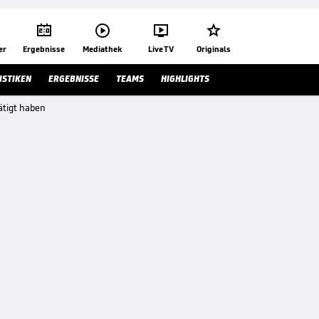




er
Ergebnisse
Mediathek
Live TV
Originals
ISTIKEN
ERGEBNISSE
TEAMS
HIGHLIGHTS
ätigt haben