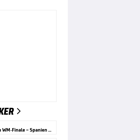
KER

Wirbel um WM-Finale – Spanien reagiert