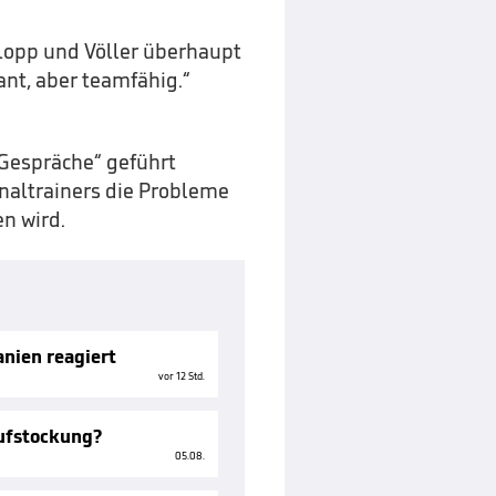
Klopp und Völler überhaupt
ant, aber teamfähig.“
 Gespräche“ geführt
onaltrainers die Probleme
n wird.
nien reagiert
vor 12 Std.
Aufstockung?
05.08.