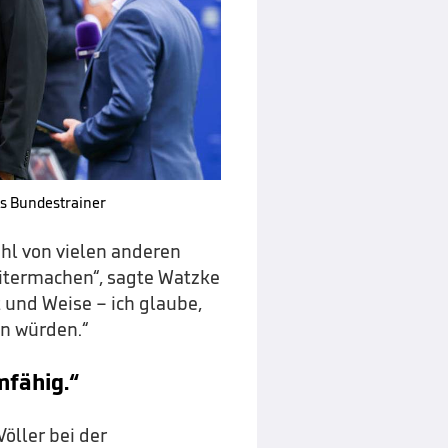
s Bundestrainer
ühl von vielen anderen
eitermachen“, sagte Watzke
t und Weise – ich glaube,
n würden.“
mfähig.“
öller bei der