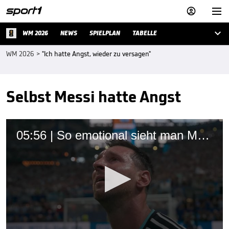



WM 2026
NEWS
SPIELPLAN
TABELLE
WM 2026
>
"Ich hatte Angst, wieder zu versagen"
Selbst Messi hatte Angst
05:56 | So emotional sieht man Messi selten