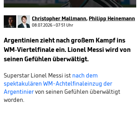
0
seconds
Christopher Mallmann
,
Philipp Heinemann
of
5
08.07.2026 • 07:51 Uhr
minutes,
56
Argentinien zieht nach großem Kampf ins
seconds
WM-Viertelfinale ein. Lionel Messi wird von
seinen Gefühlen überwältigt.
Superstar Lionel Messi ist
nach dem
spektakulären WM-Achtelfinaleinzug der
Argentinier
von seinen Gefühlen überwältigt
worden.