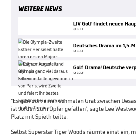
WEITERE NEWS
LIV Golf findet neuen Hau
GOLF
Deutsches Drama im 1,5-M
GOLF
Golf-Drama! Deutsche verp
GOLF
"Es gibt dort einen schmalen Grat zwischen Desa
ist Jordan zum Opfer gefallen", sagte Lee Westwo
Platz mit Spieth teilte.
Selbst Superstar Tiger Woods räumte einst ein, 