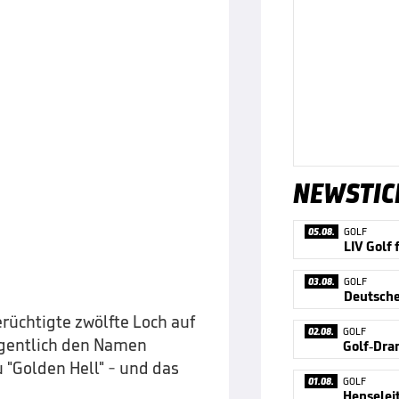
NEWSTIC
05.08.
GOLF
03.08.
GOLF
üchtigte zwölfte Loch auf
02.08.
GOLF
igentlich den Namen
 "Golden Hell" - und das
01.08.
GOLF