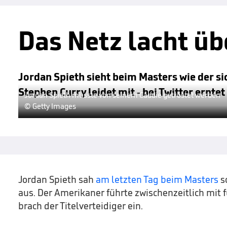
Das Netz lacht üb
Jordan Spieth sieht beim Masters wie der si
Stephen Curry leidet mit - bei Twitter ernte
Jordan Spieth musste von seinem Caddie getröstet werden
© Getty Images
Jordan Spieth sah
am letzten Tag beim Masters
sc
aus. Der Amerikaner führte zwischenzeitlich mit 
brach der Titelverteidiger ein.