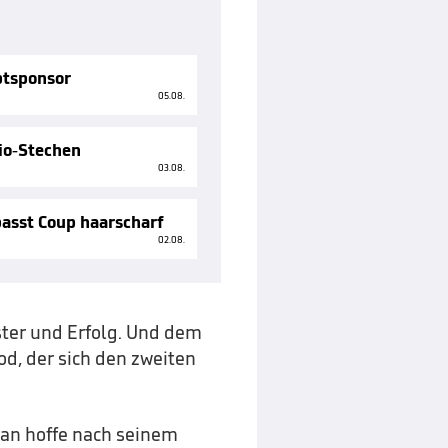
ptsponsor
05.08.
io-Stechen
03.08.
asst Coup haarscharf
02.08.
ster und Erfolg. Und dem
od, der sich den zweiten
man hoffe nach seinem