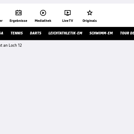




er
Ergebnisse
Mediathek
Live TV
Originals
GA
TENNIS
DARTS
LEICHTATHLETIK-EM
SCHWIMM-EM
TOUR D
ut an Loch 12