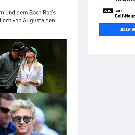
27.07.
GOLF
rn und dem Bach Rae's
Golf-Neup
 Loch von Augusta den
ALLE 