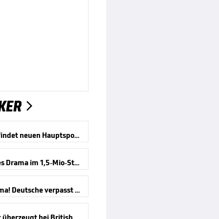
KER

LIV Golf findet neuen Hauptsponsor
Deutsches Drama im 1,5-Mio-Stechen
Golf-Drama! Deutsche verpasst Coup
Henseleit überzeugt bei British Open