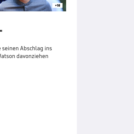
+16
"
e seinen Abschlag ins
Watson davonziehen