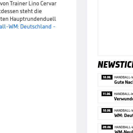
von Trainer Lino Cervar
dessen steht die
zten Hauptrundenduell
ll-WM: Deutschland -
NEWSTIC
18.06.
HANDBALL-
11.06.
HANDBALL-
10.06.
HANDBALL-
09.06.
HANDBALL