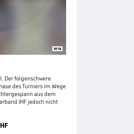
01:14
l. Der folgenschwere
phase des Turniers im Wege
richtergespann aus dem
erband IHF jedoch nicht
IHF