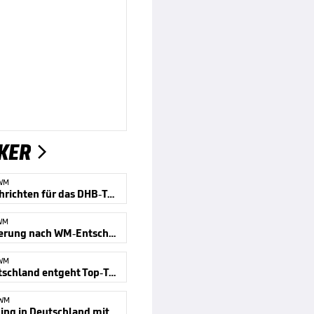
KER

WM
Gute Nachrichten für das DHB-Team
WM
Verwunderung nach WM-Entscheidung
WM
WM: Deutschland entgeht Top-Teams
-WM
WM-Neuling in Deutschland mit dabei