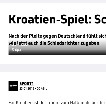
Kroatien-Spiel: S
Nach der Pleite gegen Deutschland fühlt si
wie jetzt auch die Schiedsrichter zugeben.
croatia.jpg
© dpa
SPORT1
23.01.2019 • 20:48 Uhr
Für Kroatien ist der Traum vom Halbfinale bei de