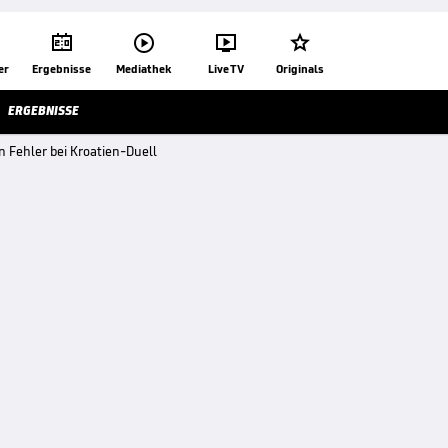




er
Ergebnisse
Mediathek
Live TV
Originals
ERGEBNISSE
 Fehler bei Kroatien-Duell