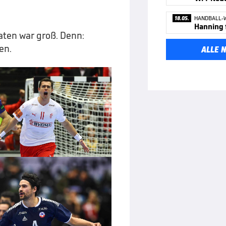
18.05.
HANDBALL-
Hanning 
aten war groß. Denn:
en.
ALLE 