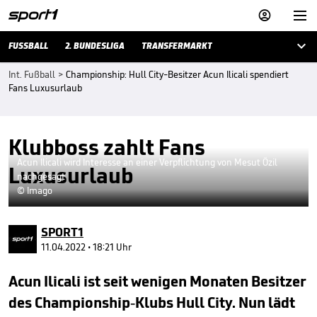



FUSSBALL
2. BUNDESLIGA
TRANSFERMARKT
Int. Fußball
>
Championship: Hull City-Besitzer Acun Ilicali spendiert
Fans Luxusurlaub
Klubboss zahlt Fans
Acun Ilicali wird Interesse an einer Verpflichtung von Mesut Özil
Luxusurlaub
nachgesagt
© Imago
SPORT1
11.04.2022 • 18:21 Uhr
Acun Ilicali ist seit wenigen Monaten Besitzer
des Championship-Klubs Hull City. Nun lädt