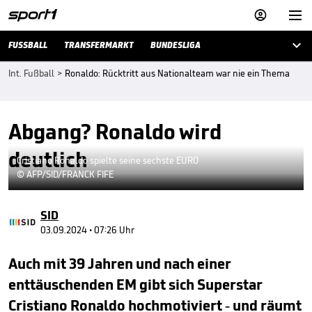



FUSSBALL
TRANSFERMARKT
BUNDESLIGA
Int. Fußball
>
Ronaldo: Rücktritt aus Nationalteam war nie ein Thema
Abgang? Ronaldo wird
deutlich
Cristiano Ronaldo spielte seine sechste EURO
© AFP/SID/FRANCK FIFE
SID
03.09.2024 • 07:26 Uhr
Auch mit 39 Jahren und nach einer
enttäuschenden EM gibt sich Superstar
Cristiano Ronaldo hochmotiviert - und räumt