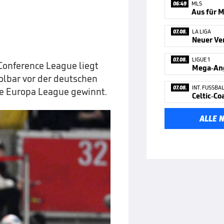
06:49
MLS
07.08.
LA LIGA
Neuer Ve
07.08.
LIGUE 1
Conference League liegt
Mega-Ang
olbar vor der deutschen
07.08.
INT. FUSSBA
die Europa League gewinnt.
ALLE 