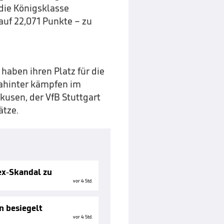
 die Königsklasse
auf 22,071 Punkte – zu
aben ihren Platz für die
dahinter kämpfen im
kusen, der VfB Stuttgart
ätze.
ex-Skandal zu
vor 4 Std.
n besiegelt
vor 4 Std.