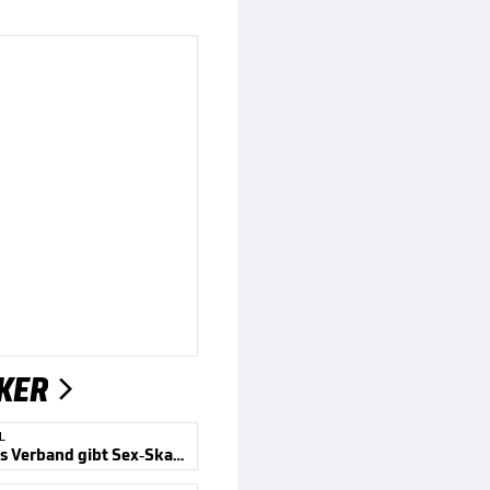
KER

L
Südkoreas Verband gibt Sex-Skandal zu