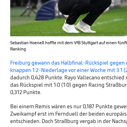
Sebastian Hoeneß hoffte mit dem VfB Stuttgart auf einen fünf
Ranking
Freiburg gewann das Halbfinal-Rückspiel gegen 
knappen 1:2-Niederlage vor einer Woche mit 3:1 (2
dadurch 0,428 Punkte. Rayo Vallecano entschied
das Rückspiel mit 1:0 (1:0) gegen Racing Straßbur
0,312 Punkte.
Bei einem Remis wären es nur 0,187 Punkte gewes
Zweikampf erst im Fernduell der beiden europäi
entschieden. Doch Straßburg vergab in der Nachsp