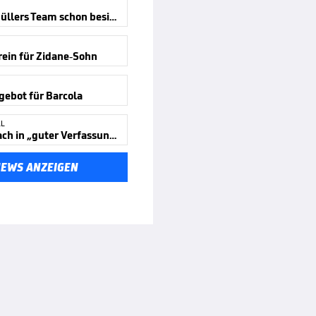
Aus für Müllers Team schon besiegelt
rein für Zidane-Sohn
ebot für Barcola
LL
Celtic-Coach in „guter Verfassung“
NEWS ANZEIGEN