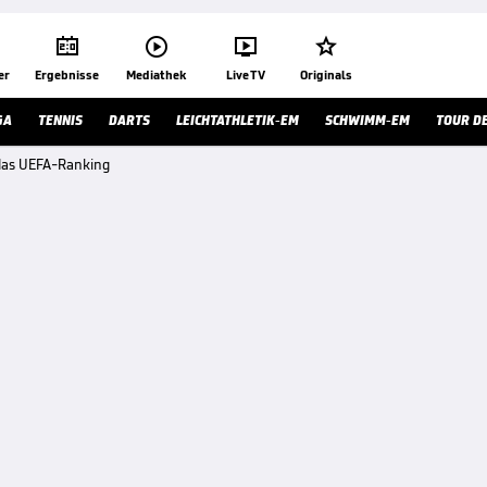




er
Ergebnisse
Mediathek
Live TV
Originals
GA
TENNIS
DARTS
LEICHTATHLETIK-EM
SCHWIMM-EM
TOUR D
r das UEFA-Ranking