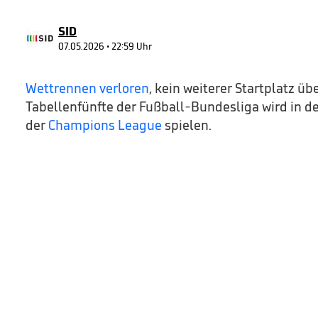
16
seconds
Volume
90%
SID
07.05.2026 • 22:59 Uhr
Wettrennen verloren
, kein weiterer Startplatz ü
Tabellenfünfte der Fußball-Bundesliga wird in de
der
Champions League
spielen.