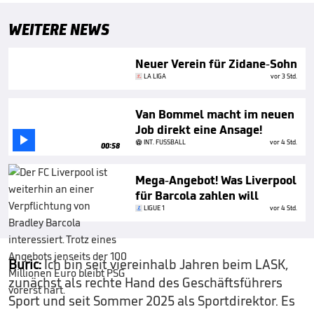
WEITERE NEWS
Neuer Verein für Zidane-Sohn
LA LIGA
vor 3 Std.
Van Bommel macht im neuen
Job direkt eine Ansage!

INT. FUSSBALL
vor 4 Std.
00:58
Mega-Angebot! Was Liverpool
für Barcola zahlen will
LIGUE 1
vor 4 Std.
Buric:
Ich bin seit viereinhalb Jahren beim LASK,
zunächst als rechte Hand des Geschäftsführers
Sport und seit Sommer 2025 als Sportdirektor. Es