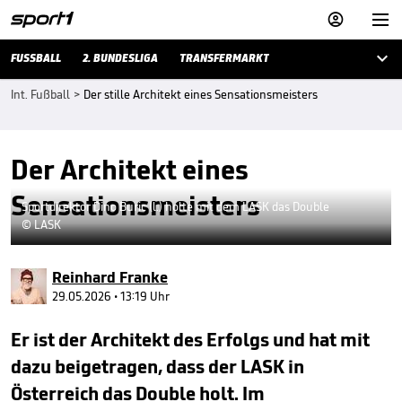



FUSSBALL
2. BUNDESLIGA
TRANSFERMARKT
Int. Fußball
>
Der stille Architekt eines Sensationsmeisters
Der Architekt eines
Sensationsmeisters
Sportdirektor Dino Buric (l.) holte mit dem LASK das Double
© LASK
Reinhard Franke
29.05.2026 • 13:19 Uhr
Er ist der Architekt des Erfolgs und hat mit
dazu beigetragen, dass der LASK in
Österreich das Double holt. Im