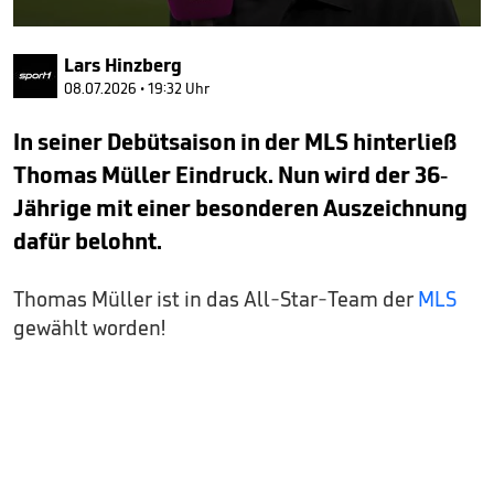
0
seconds
Lars Hinzberg
of
1
08.07.2026 • 19:32 Uhr
minute,
11
In seiner Debütsaison in der MLS hinterließ
seconds
Thomas Müller Eindruck. Nun wird der 36-
Jährige mit einer besonderen Auszeichnung
dafür belohnt.
Thomas Müller ist in das All-Star-Team der
MLS
gewählt worden!