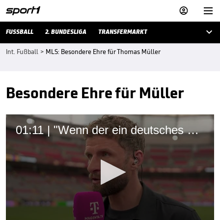



FUSSBALL
2. BUNDESLIGA
TRANSFERMARKT
Int. Fußball
>
MLS: Besondere Ehre für Thomas Müller
Besondere Ehre für Müller
01:11 | "Wenn der ein deutsches Trikot angehabt hätte ..."