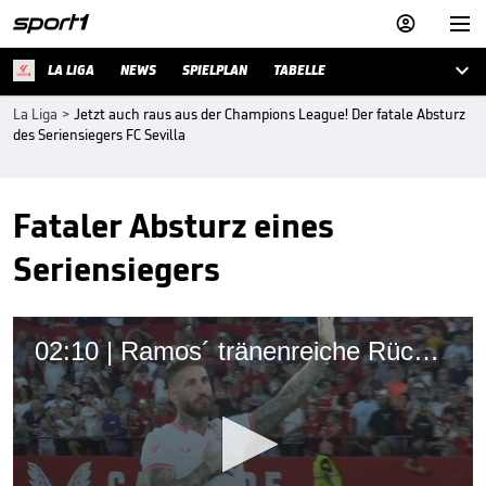



LA LIGA
NEWS
SPIELPLAN
TABELLE
La Liga
>
Jetzt auch raus aus der Champions League! Der fatale Absturz
des Seriensiegers FC Sevilla
Fataler Absturz eines
Seriensiegers
02:10 | Ramos´ tränenreiche Rückkehr nach Sevilla