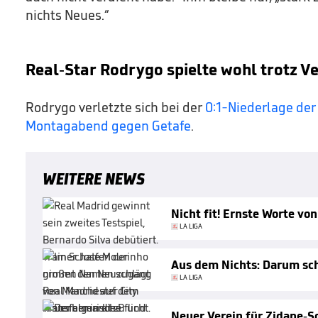
nichts Neues.“
Real-Star Rodrygo spielte wohl trotz V
Rodrygo verletzte sich bei der
0:1-Niederlage der
Montagabend gegen Getafe
.
WEITERE NEWS
Nicht fit! Ernste Worte vo
LA LIGA
Aus dem Nichts: Darum sch
LA LIGA
Neuer Verein für Zidane-S