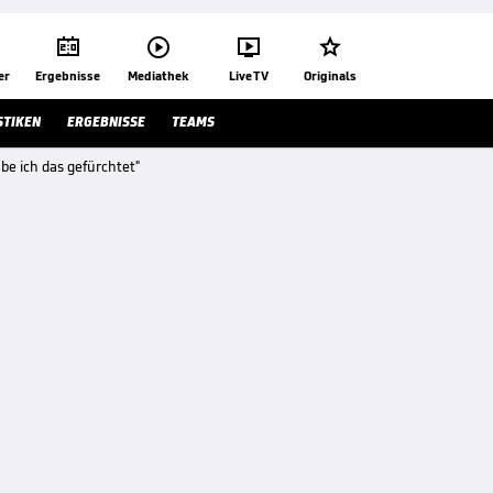




er
Ergebnisse
Mediathek
Live TV
Originals
STIKEN
ERGEBNISSE
TEAMS
be ich das gefürchtet"