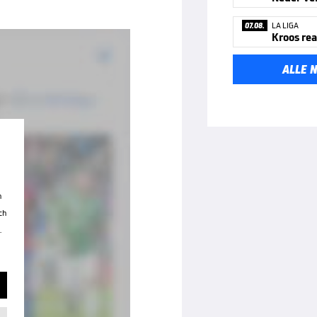
07.08.
LA LIGA
ALLE 
n
ch
.