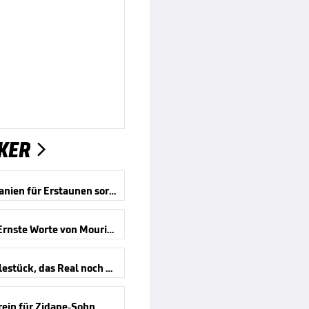
KER

Was in Spanien für Erstaunen sorgt
Nicht fit! Ernste Worte von Mourinho
Das Puzzlestück, das Real noch fehlte
rein für Zidane-Sohn