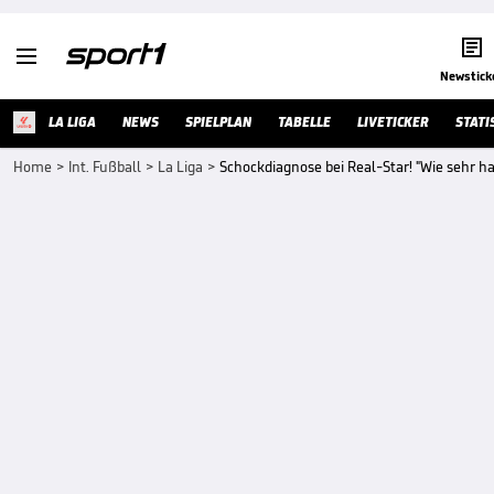


Newstick
LA LIGA
NEWS
SPIELPLAN
TABELLE
LIVETICKER
STATI
Home
>
Int. Fußball
>
La Liga
>
Schockdiagnose bei Real-Star! "Wie sehr ha