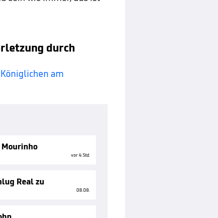
erletzung durch
 Königlichen am
n Mourinho
vor 4 Std.
lug Real zu
08.08.
ohn