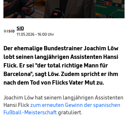
0
seconds
SID
of
1
11.05.2026 • 16:00 Uhr
minute,
35
Der ehemalige Bundestrainer Joachim Löw
seconds
lobt seinen langjährigen Assistenten Hansi
Flick. Er sei "der total richtige Mann für
Barcelona", sagt Löw. Zudem spricht er ihm
nach dem Tod von Flicks Vater Mut zu.
Joachim Löw hat seinem langjährigen Assistenten
Hansi Flick
zum erneuten Gewinn der spanischen
Fußball-Meisterschaft
gratuliert.