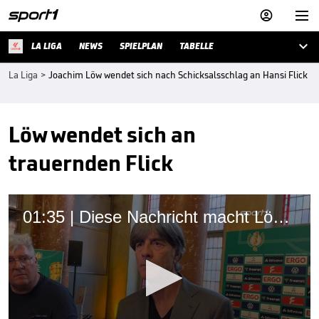



LA LIGA
NEWS
SPIELPLAN
TABELLE
La Liga
>
Joachim Löw wendet sich nach Schicksalsschlag an Hansi Flick
Löw wendet sich an
trauernden Flick
01:35 | Diese Nachricht macht Löw sehr betroffen