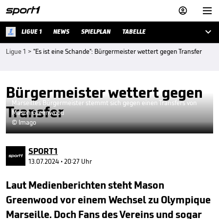



LIGUE 1
NEWS
SPIELPLAN
TABELLE
Ligue 1
>
"Es ist eine Schande": Bürgermeister wettert gegen Transfer
Bürgermeister wettert gegen
Marseilles Bürgermeister stemmt sich gegen einen Transfers von
Transfer
Mason Greenwood
© Imago
SPORT1
13.07.2024 • 20:27 Uhr
Laut Medienberichten steht Mason
Greenwood vor einem Wechsel zu Olympique
Marseille. Doch Fans des Vereins und sogar