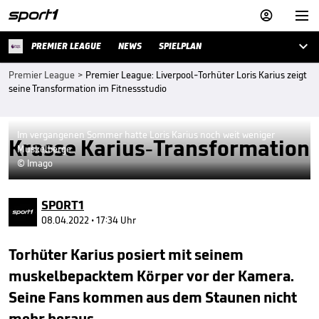



PREMIER LEAGUE
NEWS
SPIELPLAN
Premier League
>
Premier League: Liverpool-Torhüter Loris Karius zeigt
seine Transformation im Fitnessstudio
Im vergangenen Sommer hatte Loris Karius noch weit weniger
Krasse Karius-Transformation
Muskelberge
© Imago
SPORT1
08.04.2022 • 17:34 Uhr
Torhüter Karius posiert mit seinem
muskelbepacktem Körper vor der Kamera.
Seine Fans kommen aus dem Staunen nicht
mehr heraus.