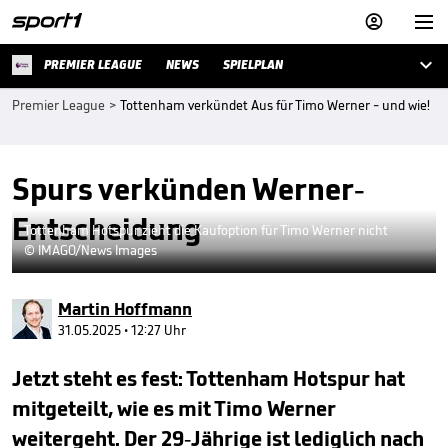



PREMIER LEAGUE
NEWS
SPIELPLAN
Premier League
>
Tottenham verkündet Aus für Timo Werner - und wie!
Spurs verkünden Werner-
Entscheidung
Tottenham Hotspur zieht die Kaufoption für Timo Werner nicht
© IMAGO/News Images
Martin Hoffmann
31.05.2025 • 12:27 Uhr
Jetzt steht es fest: Tottenham Hotspur hat
mitgeteilt, wie es mit Timo Werner
weitergeht. Der 29-Jährige ist lediglich nach