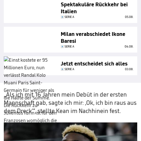
Spektakuläre Rückkehr bei
Italien
SERIE A
05.08.
Milan verabschiedet Ikone
Baresi
SERIE A
04.08.
Jetzt entscheidet sich alles
SERIE A
03.08.
„Als ich mit 16 Jahren mein Debüt in der ersten
Mannschaft gab, sagte ich mir: ‚Ok, ich bin raus aus
dem Dreck‘“, stellte Kean im Nachhinein fest.