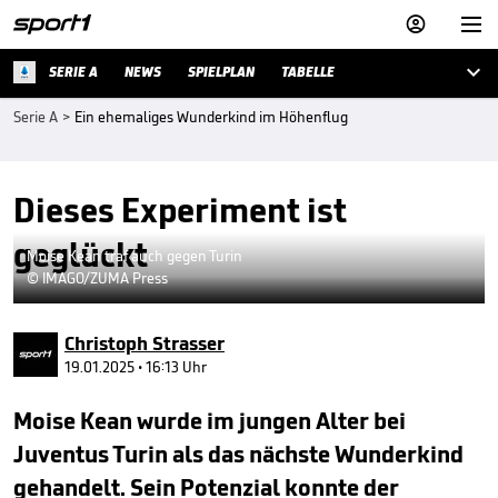



SERIE A
NEWS
SPIELPLAN
TABELLE
Serie A
>
Ein ehemaliges Wunderkind im Höhenflug
Dieses Experiment ist
geglückt
Moise Kean traf auch gegen Turin
© IMAGO/ZUMA Press
Christoph Strasser
19.01.2025 • 16:13 Uhr
Moise Kean wurde im jungen Alter bei
Juventus Turin als das nächste Wunderkind
gehandelt. Sein Potenzial konnte der