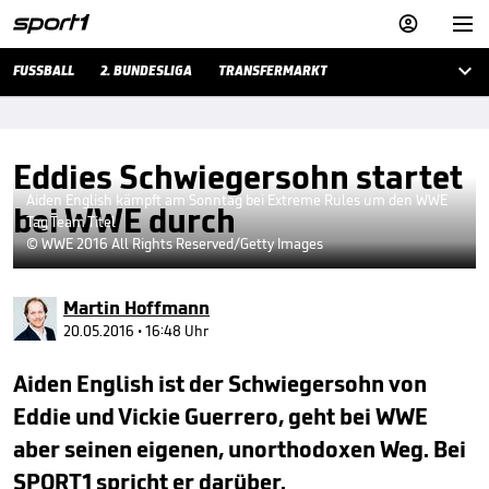



FUSSBALL
2. BUNDESLIGA
TRANSFERMARKT
Eddies Schwiegersohn startet
Aiden English kämpft am Sonntag bei Extreme Rules um den WWE
bei WWE durch
Tag Team Titel
© WWE 2016 All Rights Reserved/Getty Images
Martin Hoffmann
20.05.2016 • 16:48 Uhr
Aiden English ist der Schwiegersohn von
Eddie und Vickie Guerrero, geht bei WWE
aber seinen eigenen, unorthodoxen Weg. Bei
SPORT1 spricht er darüber.