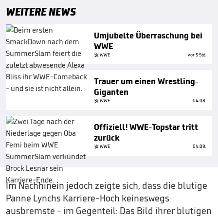
WEITERE NEWS
Umjubelte Überraschung bei
WWE
WWE
vor 5 Std.
Trauer um einen Wrestling-
Giganten
WWE
04.08.
Offiziell! WWE-Topstar tritt
zurück
WWE
04.08.
Im Nachhinein jedoch zeigte sich, dass die blutige
Panne Lynchs Karriere-Hoch keineswegs
ausbremste - im Gegenteil: Das Bild ihrer blutigen