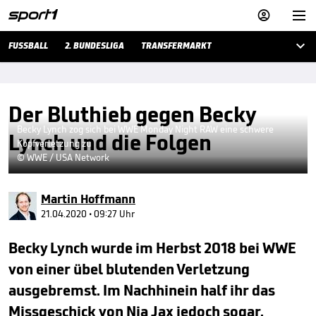



FUSSBALL
2. BUNDESLIGA
TRANSFERMARKT
Der Bluthieb gegen Becky
Becky Lynch zog sich bei WWE Monday Night RAW eine schwere
Lynch und die Folgen
Kopfverletzung zu
© WWE / USA Network
Martin Hoffmann
21.04.2020 • 09:27 Uhr
Becky Lynch wurde im Herbst 2018 bei WWE
von einer übel blutenden Verletzung
ausgebremst. Im Nachhinein half ihr das
Missgeschick von Nia Jax jedoch sogar.