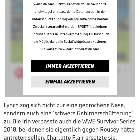
Wenn du hier klickst, siehst du YouTube-Inhalte
und willigst ein, dass deine Daten zu den in der
Datenschutzerklärung von YouTube
dargestellten
Zwecken verarbeitet werden. SPORT1 hat keinen
Einfluss auf diese Datenverarbeitung. Du hast auch
die Möglichkeit alle Social Widgets zu aktivieren.
Hinweise zum Widerruf findest du
hier
.
IMMER AKZEPTIEREN
EINMAL AKZEPTIEREN
Lynch zog sich nicht zur eine gebrochene Nase,
sondern auch eine "schwere Gehirnerschütterung"
zu. Die Irin verpasste auch die WWE Survivor Series
2018, bei denen sie eigentlich gegen Rousey hätte
antreten sollen. Charlotte Flair ersetzte sie.