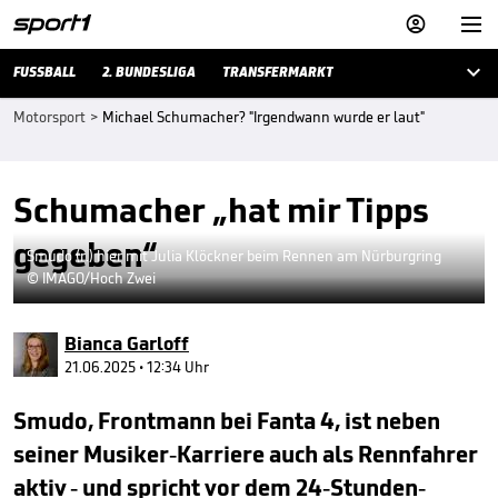



FUSSBALL
2. BUNDESLIGA
TRANSFERMARKT
Motorsport
>
Michael Schumacher? "Irgendwann wurde er laut"
Schumacher „hat mir Tipps
gegeben“
Smudo (r.) hier mit Julia Klöckner beim Rennen am Nürburgring
© IMAGO/Hoch Zwei
Bianca Garloff
21.06.2025 • 12:34 Uhr
Smudo, Frontmann bei Fanta 4, ist neben
seiner Musiker-Karriere auch als Rennfahrer
aktiv - und spricht vor dem 24-Stunden-