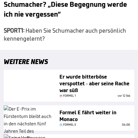
Schumacher? „Diese Begegnung werde
ich nie vergessen“
SPORT1:
Haben Sie Schumacher auch persönlich
kennengelernt?
WEITERE NEWS
Er wurde bitterböse
verspottet - aber seine Rache
war süß
FORMEL 1
vor 12 Std.
Formel E fährt weiter in
Monaco
FORMEL E
04.08.