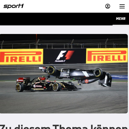


MEHR