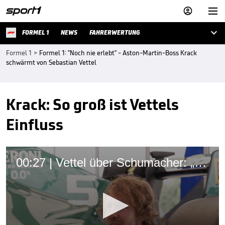



FORMEL 1
NEWS
FAHRERWERTUNG
Formel 1
>
Formel 1: "Noch nie erlebt" - Aston-Martin-Boss Krack
schwärmt von Sebastian Vettel
Krack: So groß ist Vettels
Einfluss
00:27 | Vettel über Schumacher: „Muss noch viel lernen!“