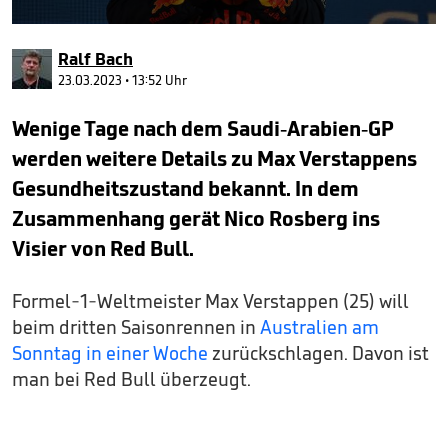
0
seconds
Ralf Bach
of
39
23.03.2023 • 13:52 Uhr
seconds
Wenige Tage nach dem Saudi-Arabien-GP
werden weitere Details zu Max Verstappens
Gesundheitszustand bekannt. In dem
Zusammenhang gerät Nico Rosberg ins
Visier von Red Bull.
Formel-1-Weltmeister Max Verstappen (25) will
beim dritten Saisonrennen in
Australien am
Sonntag in einer Woche
zurückschlagen. Davon ist
man bei Red Bull überzeugt.