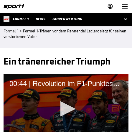



FORMEL 1
NEWS
FAHRERWERTUNG
Formel 1
>
Formel 1: Tränen vor dem Rennende! Leclerc siegt für seinen
verstorbenen Vater
Ein tränenreicher Triumph
00:44 | Revolution im F1-Punktesystem?