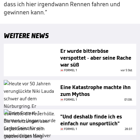
dass ich hier irgendwann Rennen fahren und
gewinnen kann.“
WEITERE NEWS
Er wurde bitterböse
verspottet - aber seine Rache
war süß
FORMEL 1
vor 5 Std.
Eine Katastrophe machte ihn
zum Mythos
FORMEL 1
01.08.
"Und deshalb finde ich es
einfach nur unsportlich"
FORMEL 1
28.07.