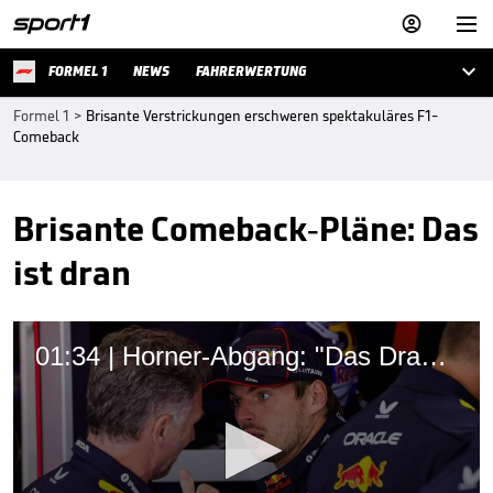



FORMEL 1
NEWS
FAHRERWERTUNG
Formel 1
>
Brisante Verstrickungen erschweren spektakuläres F1-
Comeback
Brisante Comeback-Pläne: Das
ist dran
01:34 | Horner-Abgang: "Das Drama ist jetzt verschwunden"