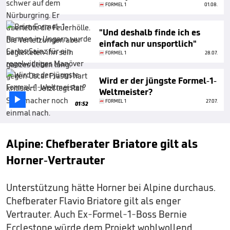
FORMEL 1
01.08.
"Und deshalb finde ich es
einfach nur unsportlich"
FORMEL 1
28.07.
Wird er der jüngste Formel-1-
Weltmeister?

FORMEL 1
27.07.
01:52
Alpine: Chefberater Briatore gilt als
Horner-Vertrauter
Unterstützung hätte Horner bei Alpine durchaus.
Chefberater Flavio Briatore gilt als enger
Vertrauter. Auch Ex-Formel-1-Boss Bernie
Ecclestone würde dem Projekt wohlwollend