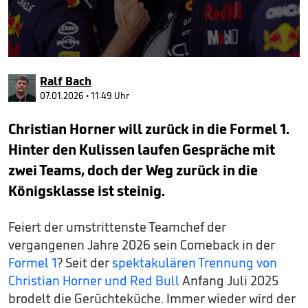
0
seconds
Ralf Bach
of
1
07.01.2026 • 11:49 Uhr
minute,
34
Christian Horner will zurück in die Formel 1.
seconds
Hinter den Kulissen laufen Gespräche mit
zwei Teams, doch der Weg zurück in die
Königsklasse ist steinig.
Feiert der umstrittenste Teamchef der
vergangenen Jahre 2026 sein Comeback in der
Formel 1
? Seit der
spektakulären Trennung von
Christian Horner und Red Bull
Anfang Juli 2025
brodelt die Gerüchteküche. Immer wieder wird der