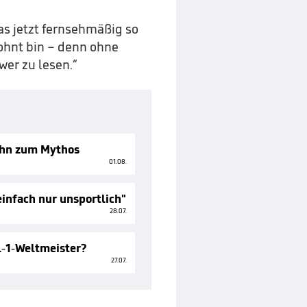
 das jetzt fernsehmäßig so
wohnt bin – denn ohne
wer zu lesen.“
ihn zum Mythos
01.08.
einfach nur unsportlich"
28.07.
l-1-Weltmeister?
27.07.