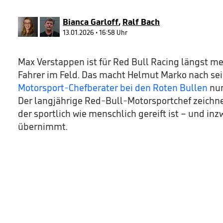
21
seconds
Volume
90%
Bianca Garloff
,
Ralf Bach
13.01.2026 • 16:58 Uhr
Max Verstappen ist für Red Bull Racing längst me
Fahrer im Feld. Das macht Helmut Marko nach s
Motorsport-Chefberater bei den Roten Bullen
nun
Der langjährige Red-Bull-Motorsportchef zeichnet
der sportlich wie menschlich gereift ist – und in
übernimmt.