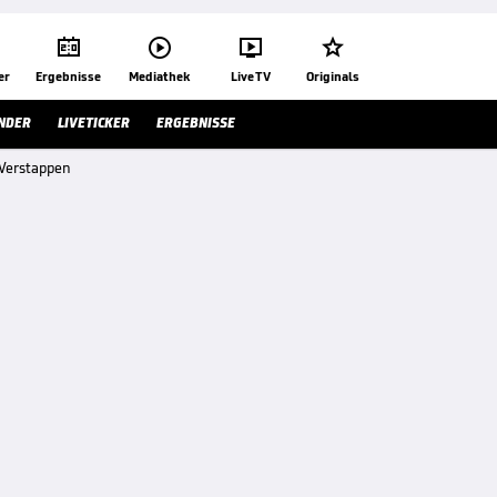




er
Ergebnisse
Mediathek
Live TV
Originals
NDER
LIVETICKER
ERGEBNISSE
 Verstappen