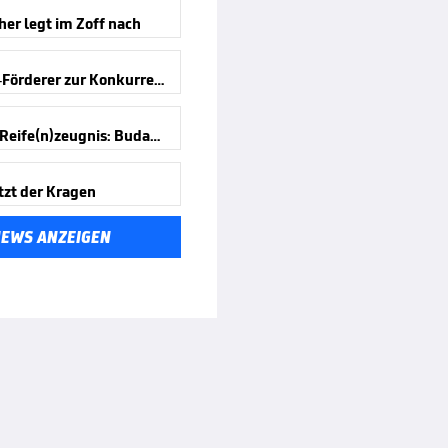
er legt im Zoff nach
Antonelli-Förderer zur Konkurrenz
Formel-1-Reife(n)zeugnis: Budapest
tzt der Kragen
NEWS ANZEIGEN