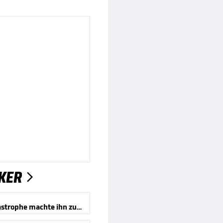
KER

Eine Katastrophe machte ihn zum Mythos