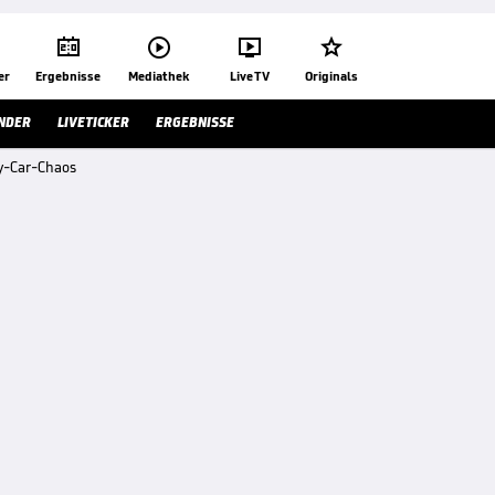




er
Ergebnisse
Mediathek
Live TV
Originals
NDER
LIVETICKER
ERGEBNISSE
ty-Car-Chaos