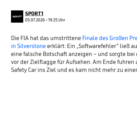
19
seconds
Volume
90%
SPORT1
05.07.2026 • 19:25 Uhr
Die FIA hat das umstrittene
Finale des Großen Pr
in Silverstone
erklärt: Ein „Softwarefehler“ ließ au
eine falsche Botschaft anzeigen – und sorgte b
vor der Zielflagge für Aufsehen. Am Ende fuhren 
Safety Car ins Ziel und es kam nicht mehr zu ei