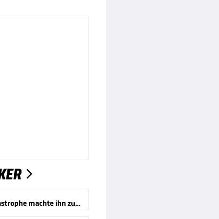
KER

Eine Katastrophe machte ihn zum Mythos