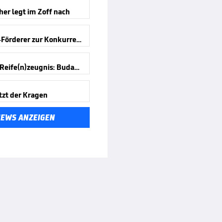
er legt im Zoff nach
Antonelli-Förderer zur Konkurrenz
Formel-1-Reife(n)zeugnis: Budapest
tzt der Kragen
NEWS ANZEIGEN