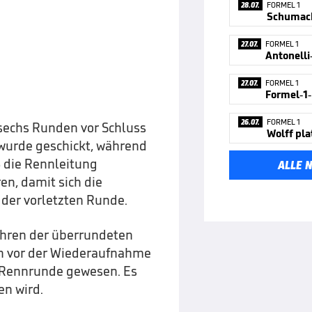
28.07.
FORMEL 1
Schumach
27.07.
FORMEL 1
27.07.
FORMEL 1
26.07.
FORMEL 1
 sechs Runden vor Schluss
Wolff pla
 wurde geschickt, während
 die Rennleitung
ALLE 
en, damit sich die
 der vorletzten Runde.
ahren der überrundeten
en vor der Wiederaufnahme
e Rennrunde gewesen. Es
en wird.