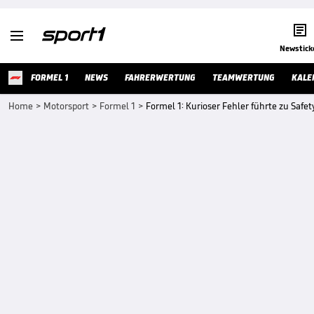


Newstick
FORMEL 1
NEWS
FAHRERWERTUNG
TEAMWERTUNG
KALE
Home
>
Motorsport
>
Formel 1
>
Formel 1: Kurioser Fehler führte zu Safe