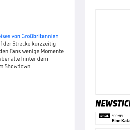
eises von Großbritannien
f der Strecke kurzzeitig
ei den Fans wenige Momente
aber alle hinter dem
nem Showdown.
NEWSTIC
01.08.
FORMEL 1