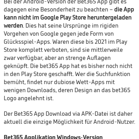
Bei der Android-Version der Bet365 App gibt es
dagegen eine Besonderheit zu beachten –
die App
kann nicht im Google Play Store heruntergeladen
werden
. Dies hat seine Ursprünge im rigiden
Vorgehen von Google gegen jede Form von
Glücksspiel-Apps. Waren diese bis 2021 im Play
Store komplett verboten, sind sie mittlerweile
zwar verfügbar, aber an strenge Auflagen
geknüpft. Die bet365 App hat es bisher noch nicht
in den Play Store geschafft. Wer die Suchfunktion
bemüht, findet nur dubiose Wett-Apps mit
wenigen Downloads, deren Design an das bet365
Logo angelehnt ist.
Der Bet365 App Download via APK-Datei ist daher
aktuell die einzige Möglichkeit für Android-Nutzer.
Bet365 Applikation Windows-Version