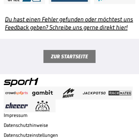
Du hast einen Fehler gefunden oder möchtest uns
Feedback geben? Schreibe uns gerne direkt hier!
ZUR STARTSEITE
Impressum
Datenschutzhinweise
Datenschutzeinstellungen