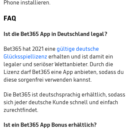
Phone installieren.
FAQ
Ist die Bet365 App in Deutschland legal?
Bet365 hat 2021 eine
gültige deutsche
Glücksspiellizenz
erhalten und ist damit ein
legaler und seriöser Wettanbieter. Durch die
Lizenz darf Bet365 eine App anbieten, sodass du
diese sorgenfrei verwenden kannst.
Die Bet365 ist deutschsprachig erhältlich, sodass
sich jeder deutsche Kunde schnell und einfach
zurechtfindet.
Ist ein Bet365 App Bonus erhältlich?