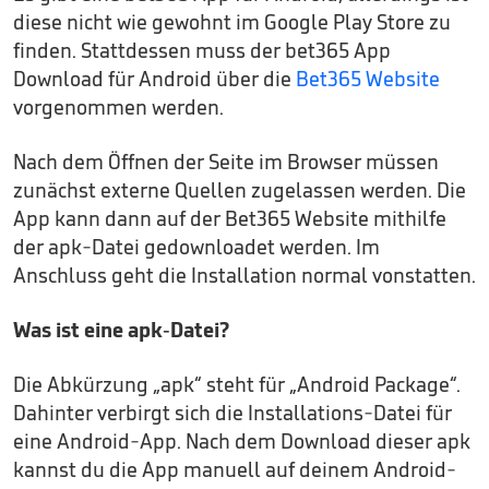
diese nicht wie gewohnt im Google Play Store zu
finden. Stattdessen muss der bet365 App
Download für Android über die
Bet365 Website
vorgenommen werden.
Nach dem Öffnen der Seite im Browser müssen
zunächst externe Quellen zugelassen werden. Die
App kann dann auf der Bet365 Website mithilfe
der apk-Datei gedownloadet werden. Im
Anschluss geht die Installation normal vonstatten.
Was ist eine apk-Datei?
Die Abkürzung „apk“ steht für „Android Package“.
Dahinter verbirgt sich die Installations-Datei für
eine Android-App. Nach dem Download dieser apk
kannst du die App manuell auf deinem Android-