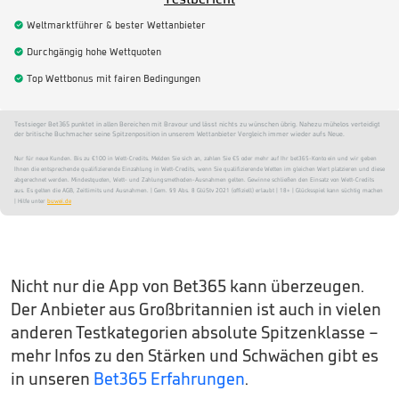
Nicht nur die App von Bet365 kann überzeugen.
Der Anbieter aus Großbritannien ist auch in vielen
anderen Testkategorien absolute Spitzenklasse –
mehr Infos zu den Stärken und Schwächen gibt es
in unseren
Bet365 Erfahrungen
.