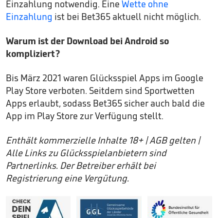
Einzahlung notwendig. Eine
Wette ohne
Einzahlung
ist bei Bet365 aktuell nicht möglich.
Warum ist der Download bei Android so
kompliziert?
Bis März 2021 waren Glücksspiel Apps im Google
Play Store verboten. Seitdem sind Sportwetten
Apps erlaubt, sodass Bet365 sicher auch bald die
App im Play Store zur Verfügung stellt.
Enthält kommerzielle Inhalte 18+ | AGB gelten |
Alle Links zu Glücksspielanbietern sind
Partnerlinks. Der Betreiber erhält bei
Registrierung eine Vergütung.