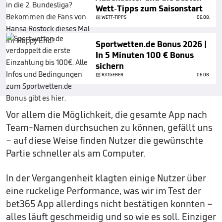
Wett-Tipps zum Saisonstart
WETT-TIPPS
06.08.
Sportwetten.de Bonus 2026 |
In 5 Minuten 100 € Bonus
sichern
RATGEBER
06.08.
Vor allem die Möglichkeit, die gesamte App nach
Team-Namen durchsuchen zu können, gefällt uns
– auf diese Weise finden Nutzer die gewünschte
Partie schneller als am Computer.
In der Vergangenheit klagten einige Nutzer über
eine ruckelige Performance, was wir im Test der
bet365 App allerdings nicht bestätigen konnten –
alles läuft geschmeidig und so wie es soll. Einziger