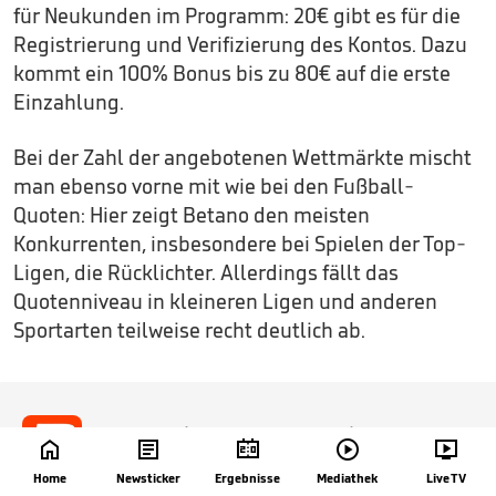
für Neukunden im Programm: 20€ gibt es für die
Registrierung und Verifizierung des Kontos. Dazu
kommt ein 100% Bonus bis zu 80€ auf die erste
Einzahlung.
Bei der Zahl der angebotenen Wettmärkte mischt
man ebenso vorne mit wie bei den Fußball-
Quoten: Hier zeigt Betano den meisten
Konkurrenten, insbesondere bei Spielen der Top-
Ligen, die Rücklichter. Allerdings fällt das
Quotenniveau in kleineren Ligen und anderen
Sportarten teilweise recht deutlich ab.





Home
Newsticker
Ergebnisse
Mediathek
Live TV