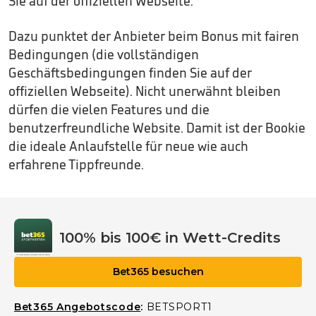
Sie auf der offiziellen Webseite.
Dazu punktet der Anbieter beim Bonus mit fairen
Bedingungen (die vollständigen
Geschäftsbedingungen finden Sie auf der
offiziellen Webseite). Nicht unerwähnt bleiben
dürfen die vielen Features und die
benutzerfreundliche Website. Damit ist der Bookie
die ideale Anlaufstelle für neue wie auch
erfahrene Tippfreunde.