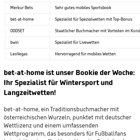
Merkur Bets
Sehr gutes mobiles Sportsbook
bet-at-home
Spezialist für Spezialwetten mit Top-Bonus
ODDSET
Staatlicher Buchmacher mit Vorteilen im Kun
bwin
Spezialist für Livewetten
LeoVegas
Hervorragend für mobiles Wetten
bet-at-home ist unser Bookie der Woche:
Ihr Spezialist für Wintersport und
Langzeitwetten!
bet-at-home, ein Traditionsbuchmacher mit
österreichischen Wurzeln, punktet mit deutscher
Wettlizenz und einem umfassenden
Wettprogramm, das besonders für Fußballfans