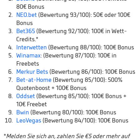
80€ Bonus
NEO.bet
(Bewertung 93/100): 50€ oder 100€
Bonus
Bet365
(Bewertung 92/100): 100€ in Wett-
Credits.*
Interwetten
(Bewertung 88/100): 100€ Bonus
Winamax
: (Bewertung 87/100): 100€ in
Freebets
Merkur Bets
(Bewertung 86/100): 100€ Bonus
Bet-at-Home
(Bewertung 85/100): 500%
Quotenboost + 100€ Bonus
Oddset
(Bewertung 85/100): 100€ Bonus +
10€ Freebet
Bwin
(Bewertung 80/100): 100€ Bonus
LeoVegas
(Bewertung 84/100): 100€ Bonus
*
Melden Sie sich an, zahlen Sie €5 oder mehr auf